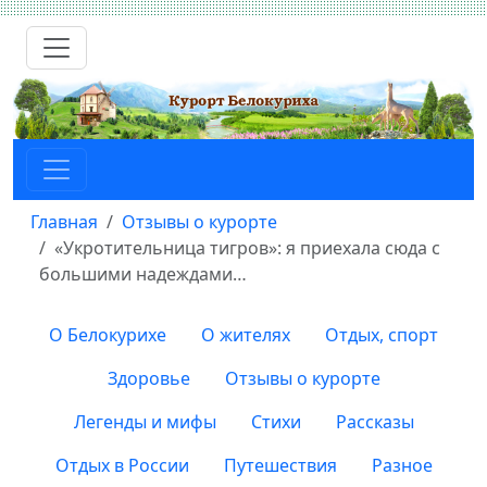
Главная
Отзывы о курорте
«Укротительница тигров»: я приехала сюда с
большими надеждами…
О Белокурихе
О жителях
Отдых, спорт
Здоровье
Отзывы о курорте
Легенды и мифы
Стихи
Рассказы
Отдых в России
Путешествия
Разное