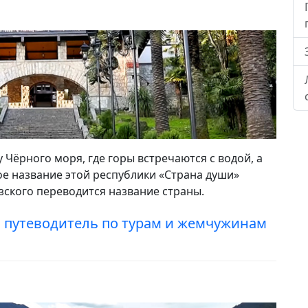
 Чёрного моря, где горы встречаются с водой, а
е название этой республики «Страна души»
зского переводится название страны.
 путеводитель по турам и жемчужинам