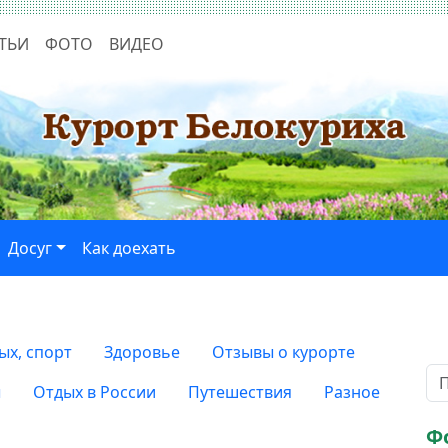
ТЬИ
ФОТО
ВИДЕО
Досуг
Как доехать
ых, спорт
Здоровье
Отзывы о курорте
ы
Отдых в России
Путешествия
Разное
Ф