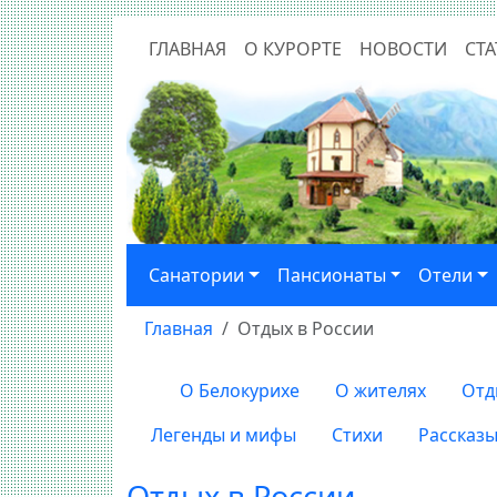
ГЛАВНАЯ
О КУРОРТЕ
НОВОСТИ
СТА
Санатории
Пансионаты
Отели
Главная
Отдых в России
О Белокурихе
О жителях
Отд
Легенды и мифы
Стихи
Рассказ
Отдых в России