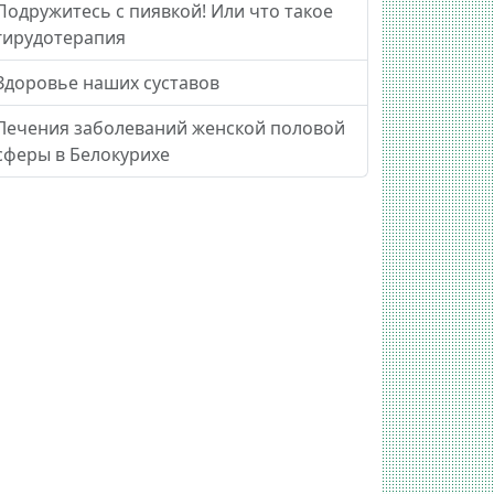
Подружитесь с пиявкой! Или что такое
гирудотерапия
Здоровье наших суставов
Лечения заболеваний женской половой
сферы в Белокурихе