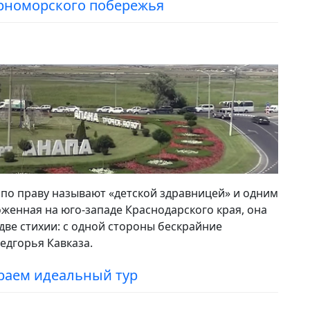
рноморского побережья
 по праву называют «детской здравницей» и одним
оженная на юго-западе Краснодарского края, она
две стихии: с одной стороны бескрайние
едгорья Кавказа.
раем идеальный тур