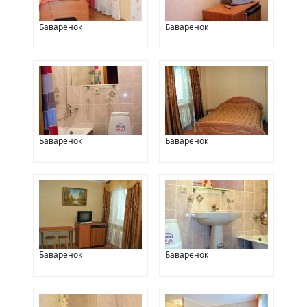
Баваренок
Баваренок
Баваренок
Баваренок
Баваренок
Баваренок