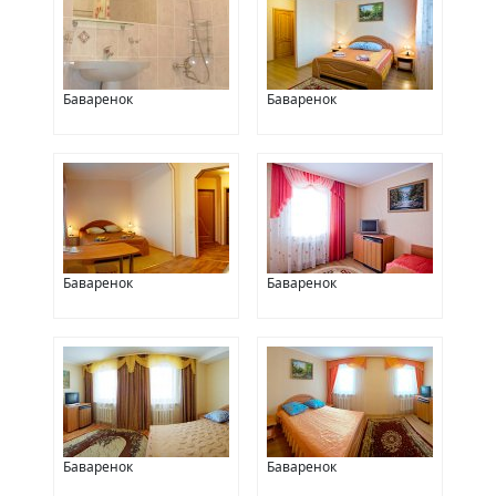
Баваренок
Баваренок
Баваренок
Баваренок
Баваренок
Баваренок