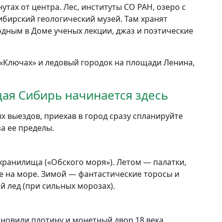
тах от центра. Лес, институты СО РАН, озеро с
ирский геологический музей. Там хранят
одным в Доме ученых лекции, джаз и поэтические
«Ключах» и ледовый городок на площади Ленина,
щая Сибирь начинается здесь
х выездов, приехав в город сразу спланируйте
за ее пределы.
ранилища («Обского моря»). Летом — палатки,
ие на море. Зимой — фантастические торосы и
 лед (при сильных морозах).
новили плотину и монетный двор 18 века.