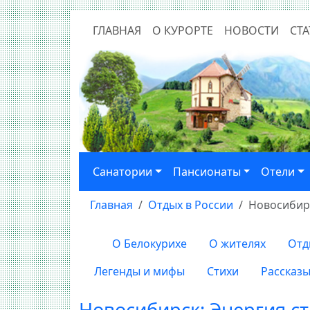
ГЛАВНАЯ
О КУРОРТЕ
НОВОСТИ
СТА
Санатории
Пансионаты
Отели
Главная
Отдых в России
Новосибирс
О Белокурихе
О жителях
Отд
Легенды и мифы
Стихи
Рассказ
Новосибирск: Энергия с