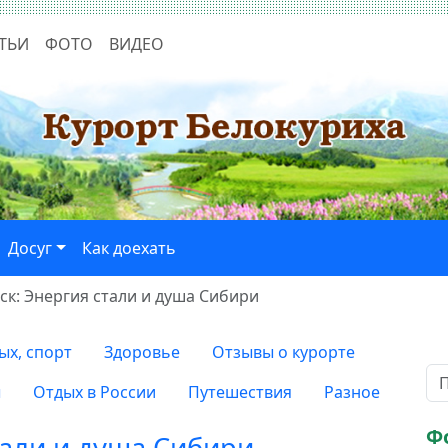
ТЬИ
ФОТО
ВИДЕО
Досуг
Как доехать
к: Энергия стали и душа Сибири
ых, спорт
Здоровье
Отзывы о курорте
ы
Отдых в России
Путешествия
Разное
Ф
тали и душа Сибири