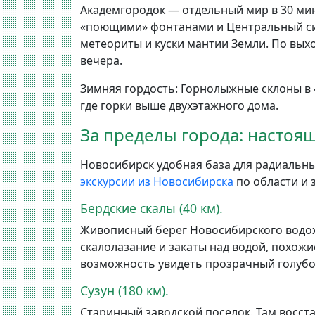
Академгородок — отдельный мир в 30 мину
«поющими» фонтанами и Центральный сиб
метеориты и куски мантии Земли. По вых
вечера.
Зимняя гордость: Горнолыжные склоны в 
где горки выше двухэтажного дома.
За пределы города: настоя
Новосибирск удобная база для радиальны
экскурсии из Новосибирска
по области и 
Бердские скалы (40 км).
Живописный берег Новосибирского водох
скалолазание и закаты над водой, похож
возможность увидеть прозрачный голубой
Сузун (180 км).
Старинный заводской поселок. Там восста