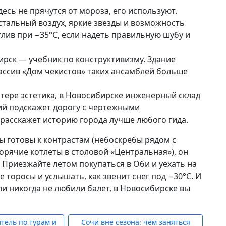
есь не прячутся от мороза, его используют.
стальный воздух, яркие звезды и возможность
тлив при −35°С, если надеть правильную шубу и
рск — учебник по конструктивизму. Здание
массив «Дом чекистов» таких ансамблей больше
итере эстетика, в Новосибирске инженерный склад
ий подскажет дорогу с чертежными
и расскажет историю города лучше любого гида.
ы готовы к контрастам (небоскребы рядом с
рячие котлеты в столовой «Центральная»), он
 Приезжайте летом покупаться в Оби и уехать на
 торосы и услышать, как звенит снег под −30°С. И
ли никогда не любили балет, в Новосибирске вы
тель по турам и
Сочи вне сезона: чем заняться