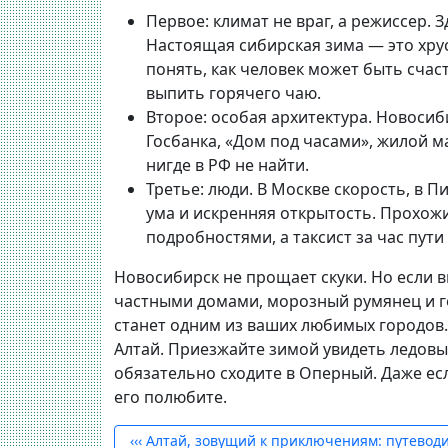
Первое: климат не враг, а режиссер.
Зд
Настоящая сибирская зима — это хру
понять, как человек может быть счас
выпить горячего чаю.
Второе: особая архитектура.
Новосиби
Госбанка, «Дом под часами», жилой 
нигде в РФ не найти.
Третье: люди.
В Москве скорость, в П
ума и искренняя открытость. Прохож
подробностями, а таксист за час пут
Новосибирск не прощает скуки. Но если в
частными домами, морозный румянец и го
станет одним из ваших любимых городов.
Алтай. Приезжайте зимой увидеть ледовые
обязательно сходите в Оперный. Даже ес
его полюбите.
‹‹‹
Алтай, зовущий к приключениям: путеводи