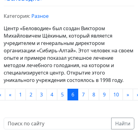
Категория:
Разное
Центр «Беловодие» был создан Виктором
Михайловичем Щёкиным, который является
учредителем и генеральным директором
организации «Сибирь-Алтай». Этот человек на своем
опыте и примере показал успешное лечение
методом лечебного голодания, на котором и
специализируется центр. Открытие этого
уникального учреждения состоялось в 1998 году.
«
«
1
2
3
4
5
6
7
8
9
10
»
Найти