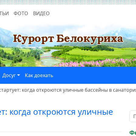
ТЬИ
ФОТО
ВИДЕО
Досуг
Как доехать
стартует: когда откроются уличные бассейны в санатори
т: когда откроются уличные
Ф