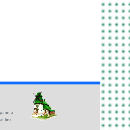
раве и
в без