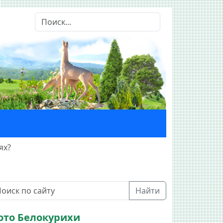
ях?
Найти
ото Белокурихи