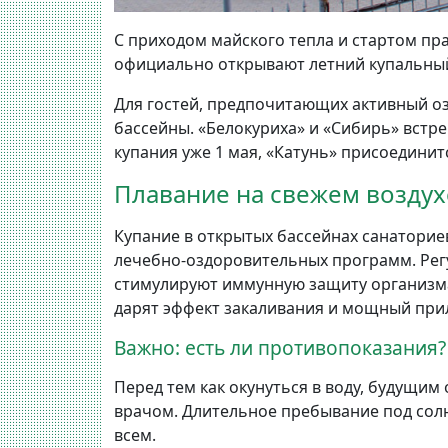
С приходом майского тепла и стартом п
официально открывают летний купальный
Для гостей, предпочитающих активный о
бассейны. «Белокуриха» и «Сибирь» встр
купания уже 1 мая, «Катунь» присоединитс
Плавание на свежем воздухе
Купание в открытых бассейнах санаторие
лечебно-оздоровительных программ. Ре
стимулируют иммунную защиту организма
дарят эффект закаливания и мощный при
Важно: есть ли противопоказания?
Перед тем как окунуться в воду, будущи
врачом. Длительное пребывание под сол
всем.